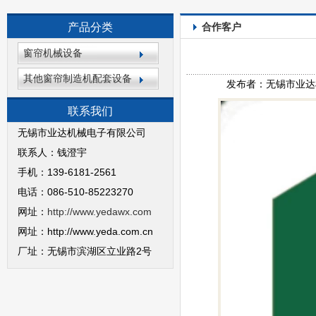
产品分类
合作客户
窗帘机械设备
其他窗帘制造机配套设备
发布者：无锡市业达机械
联系我们
无锡市业达机械电子有限公司
联系人：钱澄宇
手机：139-6181-2561
电话：086-510-85223270
网址：
http://www.yedawx.com
网址：http://www.yeda.com.cn
厂址：无锡市滨湖区立业路2号